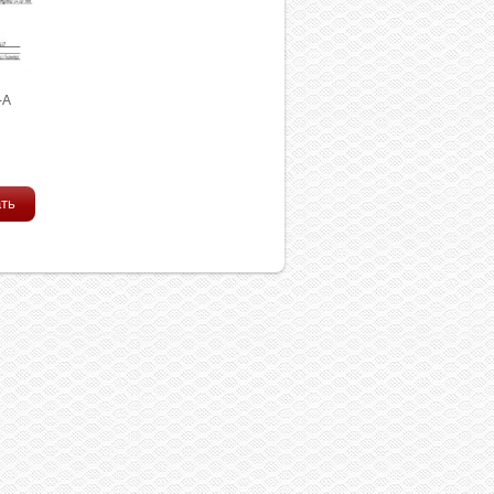
-A
ать