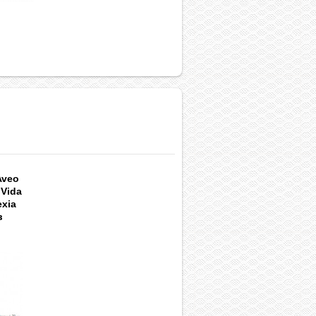
Aveo
 Vida
exia
в
A