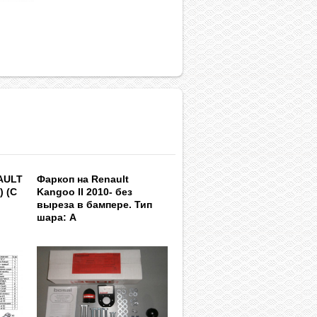
AULT
Фаркоп на Renault
) (С
Kangoo II 2010- без
выреза в бампере. Тип
шара: A