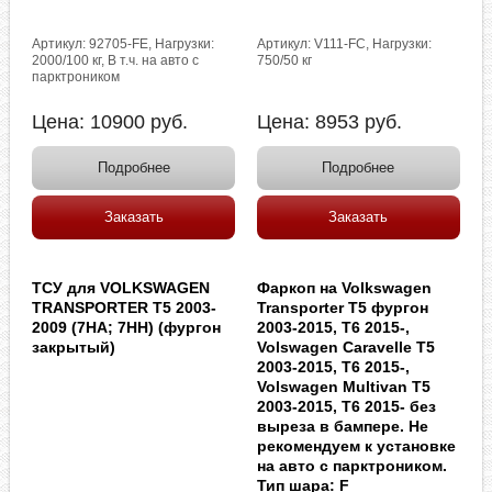
Артикул: 92705-FE, Нагрузки:
Артикул: V111-FC, Нагрузки:
2000/100 кг, В т.ч. на авто с
750/50 кг
парктроником
Цена:
10900
руб.
Цена:
8953
руб.
Подробнее
Подробнее
Заказать
Заказать
ТСУ для VOLKSWAGEN
Фаркоп на Volkswagen
TRANSPORTER T5 2003-
Transporter T5 фургон
2009 (7HA; 7HH) (фургон
2003-2015, T6 2015-,
закрытый)
Volswagen Caravelle T5
2003-2015, T6 2015-,
Volswagen Multivan T5
2003-2015, T6 2015- без
выреза в бампере. Не
рекомендуем к установке
на авто с парктроником.
Тип шара: F