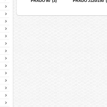
PRADO 90
(3)
PRADO J120/150
(