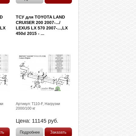
ND
ТСУ для TOYOTA LAND
CRUISER 200 2007-.../
,LX
LEXUS LX 570 2007-...,LX
450d 2015 - ...
ки
Артикул: T110-F, Нагрузки
2000/100 кг
Цена:
11145
руб.
ать
Подробнее
Заказать