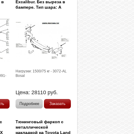
 в
Excalibur. Без выреза в
бампере. Тип шара: A
Нагрузки: 1500/75 кг - 3072-AL
091-
Bosal
Цена:
28110
руб.
ать
Подробнее
Заказать
с
Тюнинговый фаркоп с
металлической
LX
накладкой на Toyota Land