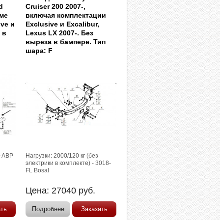
d
Cruiser 200 2007-,
оме
включая комплектации
ve и
Exclusive и Excalibur,
 в
Lexus LX 2007-. Без
A
выреза в бампере. Тип
шара: F
4-ABP
Нагрузки: 2000/120 кг (без
электрики в комплекте) - 3018-
FL Bosal
Цена:
27040
руб.
ать
Подробнее
Заказать