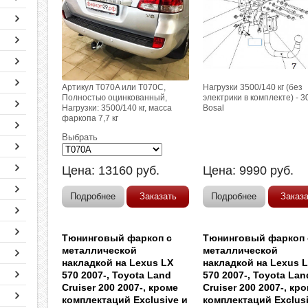
Артикул T070A или T070С,
Нагрузки 3500/140 кг (без
Полностью оцинкованный,
электрики в комплекте) - 3
Нагрузки: 3500/140 кг, масса
Bosal
фаркопа 7,7 кг
Выбрать
Цена:
13160
руб.
Цена:
9990
руб.
Подробнее
Заказать
Подробнее
Заказ
Тюнинговый фаркоп с
Тюнинговый фаркоп 
металлической
металлической
накладкой на Lexus LX
накладкой на Lexus 
570 2007-, Toyota Land
570 2007-, Toyota Lan
Cruiser 200 2007-, кроме
Cruiser 200 2007-, кр
комплектаций Exclusive и
комплектаций Exclusi