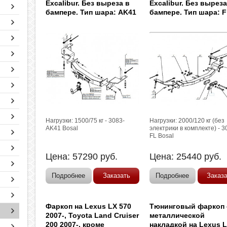
Excalibur. Без выреза в
Excalibur. Без выреза
бампере. Тип шара: AK41
бампере. Тип шара: F
Нагрузки: 1500/75 кг - 3083-
Нагрузки: 2000/120 кг (без
AK41 Bosal
электрики в комплекте) - 3
FL Bosal
Цена:
57290
руб.
Цена:
25440
руб.
Подробнее
Заказать
Подробнее
Заказ
Фаркоп на Lexus LX 570
Тюнинговый фаркоп 
2007-, Toyota Land Cruiser
металлической
200 2007-, кроме
накладкой на Lexus 