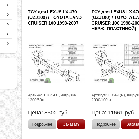
ТСУ для LEXUS LX 470
ТСУ для LEXUS LX 47
(UZJ100) / TOYOTA LAND
(UZJ100) / TOYOTA L
CRUISER 100 1998-2007
CRUISER 100 1998-20
НЕРЖ. ПЛАСТИНОЙ)
Артикул: L104-FC, нагрузка
Артикул: L104-F(N), нагруз
1200/50кг
2000/100 кг
Цена:
8502
руб.
Цена:
11661
руб.
Подробнее
Заказать
Подробнее
Заказ