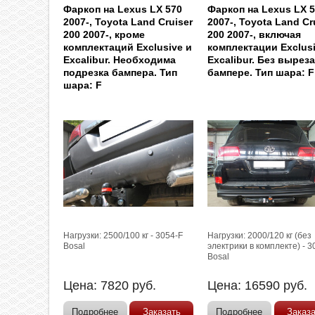
Фаркоп на Lexus LX 570
Фаркоп на Lexus LX 
2007-, Toyota Land Cruiser
2007-, Toyota Land Cr
200 2007-, кроме
200 2007-, включая
комплектаций Exclusive и
комплектации Exclusi
Excalibur. Необходима
Excalibur. Без выреза
подрезка бампера. Тип
бампере. Тип шара: F
шара: F
Нагрузки: 2500/100 кг - 3054-F
Нагрузки: 2000/120 кг (без
Bosal
электрики в комплекте) - 3
Bosal
Цена:
7820
руб.
Цена:
16590
руб.
Подробнее
Заказать
Подробнее
Заказ