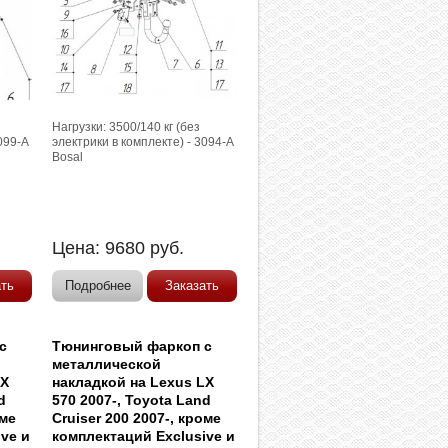
Нагрузки: 3500/140 кг (без
099-A
электрики в комплекте) - 3094-A
Bosal
Цена:
9680
руб.
ать
Подробнее
Заказать
с
Тюнинговый фаркоп с
металлической
LX
накладкой на Lexus LX
d
570 2007-, Toyota Land
оме
Cruiser 200 2007-, кроме
ve и
комплектаций Exclusive и