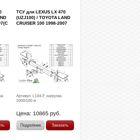
0
ТСУ для LEXUS LX 470
AND
(UZJ100) / TOYOTA LAND
07(С
CRUISER 100 1998-2007
ка
Артикул: L104-F, нагрузка
2000/100 кг
Цена:
10865
руб.
ать
Подробнее
Заказать