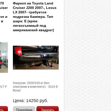
570
Фаркоп на Toyota Land
uiser
Cruiser J200 2007-, Lexus
LX 2007- требуется
ve и
подрезка бампера. Тип
 в
шара: E (крюк
легкосъемный под
американский квадрат)
Нагрузки: 2500/100 кг (без
017-F
электрики в комплекте) - 3010-E
Bosal
Цена:
14250
руб.
ать
Подробнее
Заказать