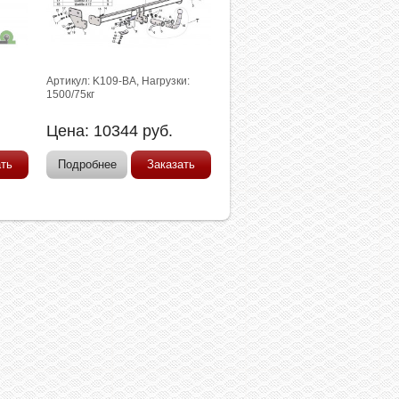
:
Артикул: K109-BA, Нагрузки:
1500/75кг
Цена:
10344
руб.
ать
Подробнее
Заказать