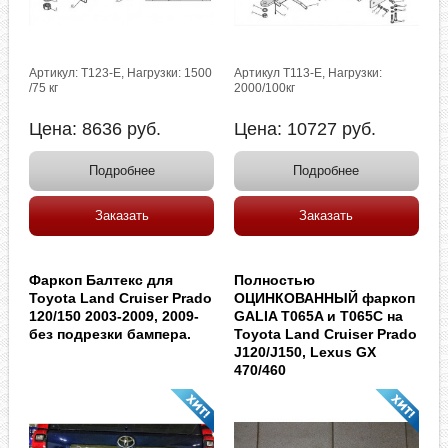
Артикул: T123-E, Нагрузки: 1500
Артикул T113-E, Нагрузки:
/75 кг
2000/100кг
Цена:
8636
руб.
Цена:
10727
руб.
Подробнее
Подробнее
Заказать
Заказать
Фаркоп Балтекс для
Полностью
Toyota Land Cruiser Prado
ОЦИНКОВАННЫЙ фаркоп
120/150 2003-2009, 2009-
GALIA T065A и T065C на
без подрезки бампера.
Toyota Land Cruiser Prado
J120/J150, Lexus GX
470/460