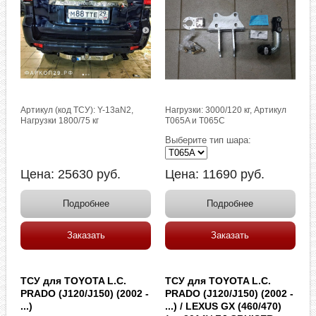
Артикул (код ТСУ): Y-13aN2,
Нагрузки: 3000/120 кг, Артикул
Нагрузки 1800/75 кг
T065A и T065C
Выберите тип шара:
Цена:
25630
руб.
Цена:
11690
руб.
Подробнее
Подробнее
Заказать
Заказать
ТСУ для TOYOTA L.C.
ТСУ для TOYOTA L.C.
PRADO (J120/J150) (2002 -
PRADO (J120/J150) (2002 -
...)
...) / LEXUS GX (460/470)