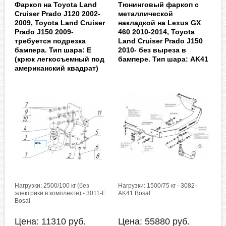
Фаркоп на Toyota Land
Тюнинговый фаркоп с
Cruiser Prado J120 2002-
металлической
2009, Toyota Land Cruiser
накладкой на Lexus GX
Prado J150 2009-
460 2010-2014, Toyota
требуется подрезка
Land Cruiser Prado J150
бампера. Тип шара: E
2010- без выреза в
(крюк легкосъемный под
бампере. Тип шара: AK41
американский квадрат)
Нагрузки: 2500/100 кг (без
Нагрузки: 1500/75 кг - 3082-
электрики в комплекте) - 3011-E
AK41 Bosal
Bosal
Цена:
11310
руб.
Цена:
55880
руб.