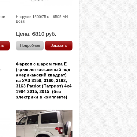
зки
Нагрузки 1500/75 кг - 6505-AN
Bosal
Цена:
6810
руб.
ать
Подробнее
Заказать
Фаркоп с шаром типа E
c
(крюк легкосъемный под
американский квадрат)
на УАЗ 3159, 3160, 3162,
3163 Patriot (Патриот) 4x4
1994-2015, 2015- (без
электрики в комплекте)