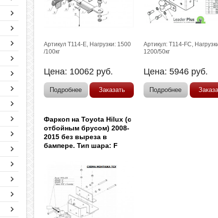
Артикул T114-E, Нагрузки: 1500
Артикул: T114-FC, Нагрузк
/100кг
1200/50кг
Цена:
10062
руб.
Цена:
5946
руб.
Подробнее
Заказать
Подробнее
Заказ
Фаркоп на Toyota Hilux (с
отбойным брусом) 2008-
2015 без выреза в
бампере. Тип шара: F