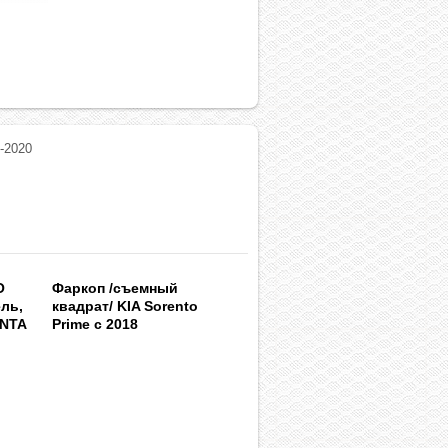
-2020
O
Фаркоп /съемный
ель,
квадрат/ KIA Sorento
ANTA
Prime c 2018